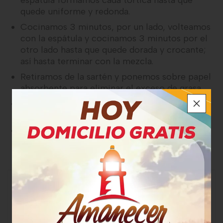
espátula formamos cada tortica hasta que
quede uniforme y redonda.
Cocinamos 3 minutos, por un lado, volteamos
con la espátula y cocinamos 3 minutos por el
otro lado hasta que quede dorada y crocante;
así hasta terminar con la mezcla.
Retiramos de la sartén y ponemos sobre papel
absorbente para eliminar el exceso de grasa.
Mezclamos la crema de leche con el limón, la
páprika, sal y pimienta
Sirve las torticas con una cucharada de crema
encima y perejil fresco
CATEGORÍA
Mega Recetas