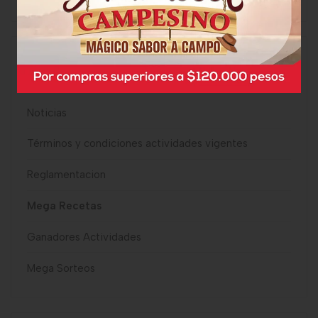
CATEGORÍAS
Noticias
Términos y condiciones actividades vigentes
Reglamentacion
Mega Recetas
Ganadores Actividades
Mega Sorteos