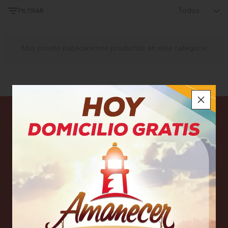
Todos
FILTRAR
Muy pronto publicaremos productos en esta categoría
Megaredil
Calle 13 Nº 21-51 - Bucaramanga (Santander) - Colombia
Servicio al amigo
3176405502