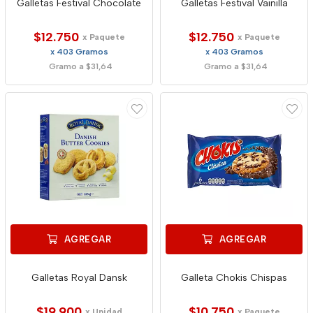
Galletas Festival Chocolate
Galletas Festival Vainilla
$12.750
$12.750
x Paquete
x Paquete
x 403 Gramos
x 403 Gramos
Gramo a $31,64
Gramo a $31,64
AGREGAR
AGREGAR
Galletas Royal Dansk
Galleta Chokis Chispas
$19.900
$10.750
x Unidad
x Paquete