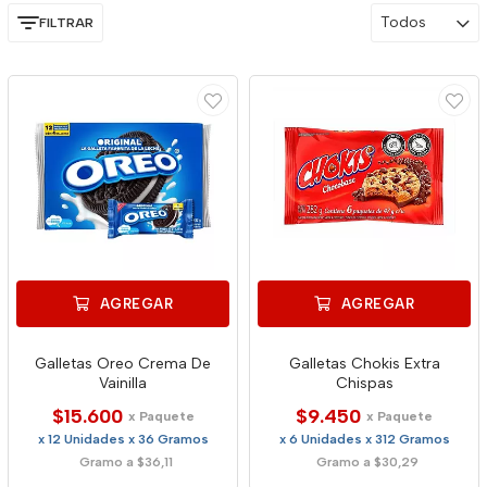
Todos
FILTRAR
AGREGAR
AGREGAR
Galletas Oreo Crema De
Galletas Chokis Extra
Vainilla
Chispas
$15.600
$9.450
x Paquete
x Paquete
x 12 Unidades x 36 Gramos
x 6 Unidades x 312 Gramos
Gramo a $36,11
Gramo a $30,29