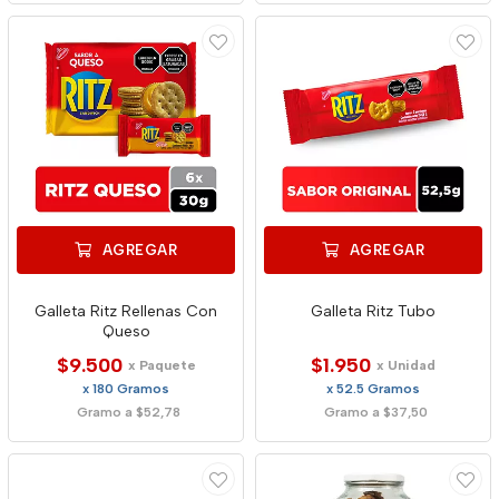
AGREGAR
AGREGAR
Galleta Ritz Rellenas Con
Galleta Ritz Tubo
Queso
$9.500
$1.950
x Paquete
x Unidad
x 180 Gramos
x 52.5 Gramos
Gramo a $52,78
Gramo a $37,50