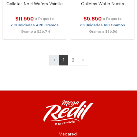
Galletas Noel Wafers Vainilla
Galletas Wafer Nucita
$11.550
$5.850
x Paquete
x Paquete
x 18 Unidades 490 Gramos
x 8 Unidades 160 Gramos
Gramo a $26,74
Gramo a $36,56
<
1
2
>
Megaredil