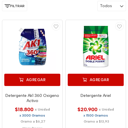
Todos
FILTRAR
AGREGAR
AGREGAR
Detergente Ak1 360 Oxigeno
Detergente Ariel
Activo
$18.800
$20.900
x Unidad
x Unidad
x 3000 Gramos
x 1500 Gramos
Gramo a $6,27
Gramo a $13,93