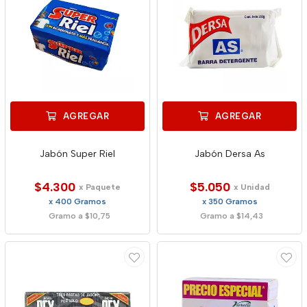
AGREGAR
AGREGAR
Jabón Super Riel
Jabón Dersa As
$4.300
$5.050
x Paquete
x Unidad
x 400 Gramos
x 350 Gramos
Gramo a $10,75
Gramo a $14,43