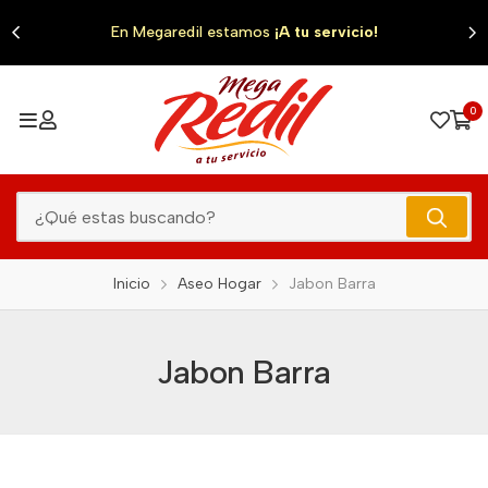
0
En Megaredil estamos
¡A tu servicio!
0
Inicio
Aseo Hogar
Jabon Barra
Jabon Barra