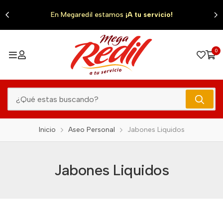
0
En Megaredil estamos
¡A tu servicio!
0
Inicio
Aseo Personal
Jabones Liquidos
Jabones Liquidos