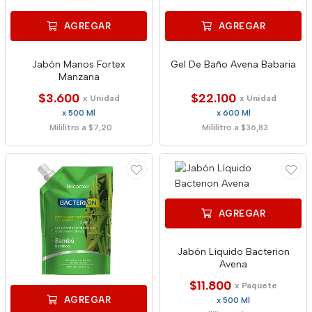
AGREGAR
AGREGAR
Jabón Manos Fortex
Gel De Baño Avena Babaria
Manzana
$3.600
$22.100
x Unidad
x Unidad
x 500 Ml
x 600 Ml
Mililitro a $7,20
Mililitro a $36,83
AGREGAR
Jabón Líquido Bacterion
Avena
$11.800
x Paquete
AGREGAR
x 500 Ml