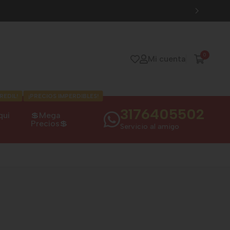
 DE SEMANA
compras superiores a
$120.000
tienen envios
GRATI
0
Mi cuenta
REDIL!
¡PRECIOS IMPERDIBLES!
3176405502
qui
💲Mega
Precios💲
Servicio al amigo