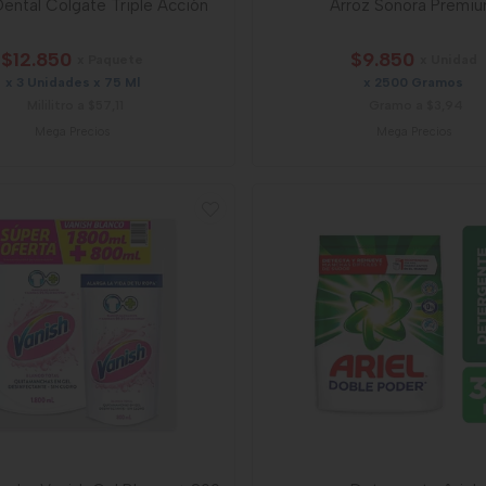
ental Colgate Triple Acción
Arroz Sonora Premi
$12.850
$9.850
x Paquete
x Unidad
x 3 Unidades x 75 Ml
x 2500 Gramos
Mililitro a $57,11
Gramo a $3,94
Mega Precios
Mega Precios