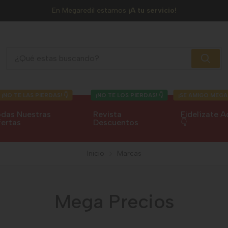
FINES
Megaredil - Mega Precios
¡NO TE LAS PIERDAS! 👇
¡NO TE LOS PIERDAS! 👇
¡SE AMIGO MEGA
das Nuestras
Revista
Fidelízate A
ertas
Descuentos
👇
Inicio
Marcas
Mega Precios