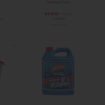
a
Gaseosa Coca
$9.500
x Unidad
os
x 3000 Ml
Mega Precios