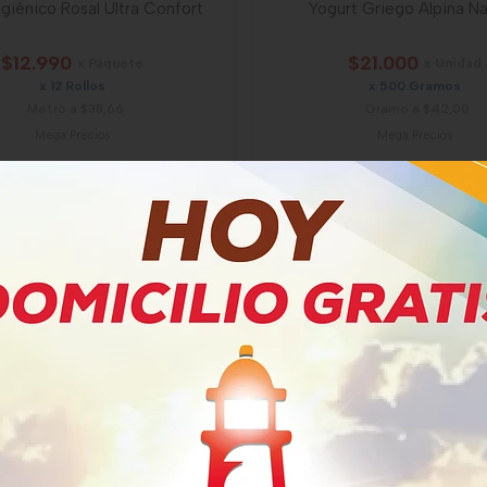
igiénico Rosal Ultra Confort
Yogurt Griego Alpina Na
$12.990
$21.000
x Paquete
x Unidad
x 12 Rollos
x 500 Gramos
Metro a $38,66
Gramo a $42,00
Mega Precios
Mega Precios