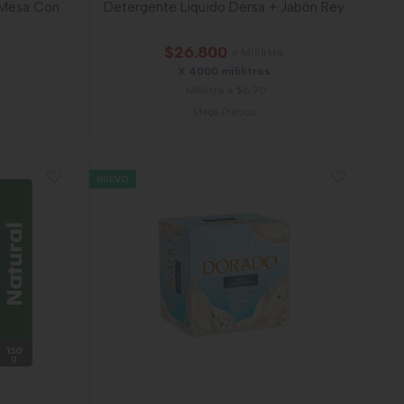
a Mesa Con
Detergente Liquido Dersa + Jabón Rey
$26.800
x Mililitro
X 4000 mililitros
Mililitro a $6,70
Mega Precios
NUEVO