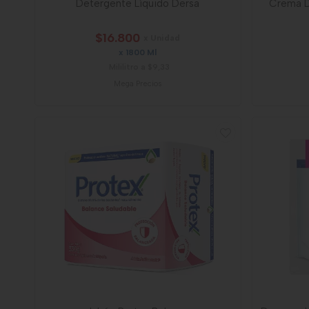
Detergente Líquido Dersa
Crema D
$16.800
x Unidad
x 1800 Ml
Mililitro a $9,33
Mega Precios