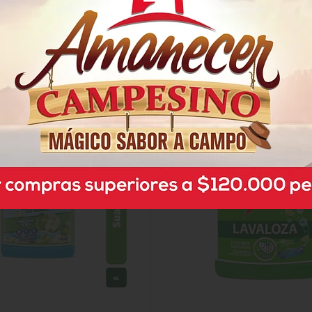
nte Dersa Eterna Primavera
Detergente Fab Ultra F
$9.150
$23.800
x Unidad
x Unidad
x 1500 Ml
x 3000 Gramos
Mililitro a $6,10
Gramo a $7,93
Mega Precios
Mega Precios