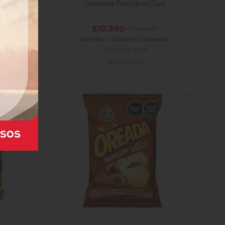
lash
Gaseosa Postobon Duo
$10.390
x Paquete
Botellas x 3125ml + Elemento
Mililitro a $1,66
Mega Precios