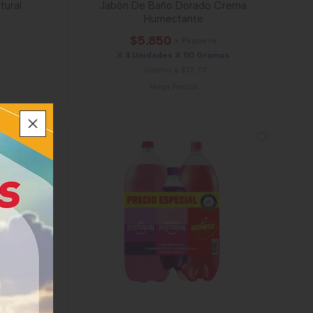
tural
Jabón De Baño Dorado Crema
Humectante
$5.850
x Paquete
X 3 Unidades X 110 Gramos
Gramo a $17,73
Mega Precios