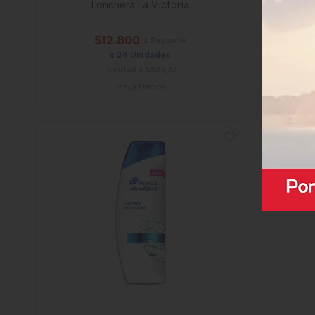
Lonchera La Victoria
Suaviza
$12.800
x Paquete
x 24 Unidades
Unidad a $533,33
Mega Precios