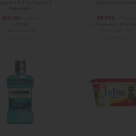
oo H Y S 2 De 1 Suave Y
Jabón Protex Aven
Manejable
$16.100
$8.990
x Unidad
x Paquete
x 375 Ml
x 3 Unidades x 110 gram
Mililitro a $42,93
Gramo a $27,24
Mega Precios
Mega Precios