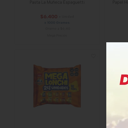
Pasta La Muñeca Espaguetti
Papel H
$6.400
x Unidad
x 1000 Gramos
Gramo a $6,40
Mega Precios