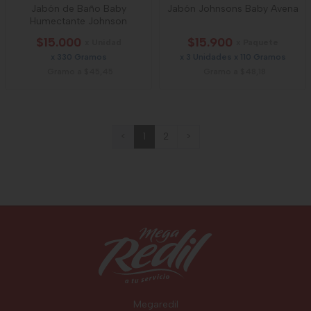
Jabón de Baño Baby
Jabón Johnsons Baby Avena
Humectante Johnson
$15.000
$15.900
x Unidad
x Paquete
x 330 Gramos
x 3 Unidades x 110 Gramos
Gramo a $45,45
Gramo a $48,18
<
1
2
>
Megaredil