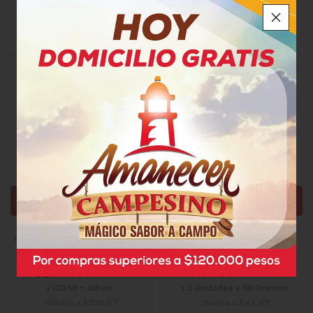
x 400 Ml
x 750 Ml
Mililitro a $54,13
AGREGAR
AGREGAR
Colonia Arrurrú Original Niña
Jabón Johnsons Baby
Original
$28.400
$15.650
x Unidad
x Paquete
x 120 Ml + Jabon
x 3 Unidades x 110 Gramos
Mililitro a $236,67
Gramo a $47,42