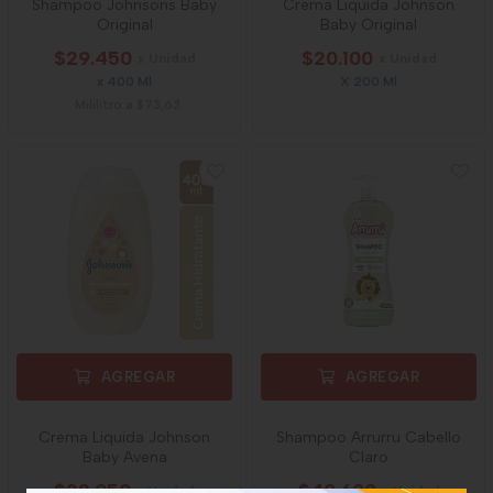
Shampoo Johnsons Baby
Crema Liquida Johnson
Original
Baby Original
$29.450
$20.100
x Unidad
x Unidad
x 400 Ml
X 200 Ml
Mililitro a $73,63
AGREGAR
AGREGAR
Crema Liquida Johnson
Shampoo Arrurru Cabello
Baby Avena
Claro
$32.950
$40.600
x Unidad
x Unidad