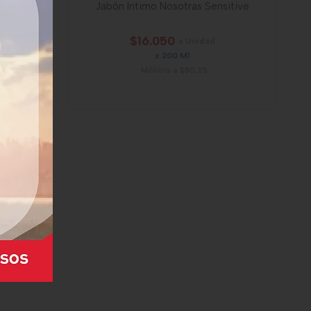
ua Rosa
Jabón Intimo Nosotras Sensitive
$16.050
x Unidad
x 200 Ml
Mililitro a $80,25