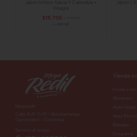
Jabon Intibon Salvia Y Calendula +
Jabón L'A
Vinagre
$15.700
x Unidad
x 265 Ml
Tienda en
Frutas y Ve
Alimentos
Megaredil
Aseo Hogar
Calle 13 Nº 21-51 - Bucaramanga
Aseo Perso
(Santander) - Colombia
Bebidas
Servicio al amigo
Droguería