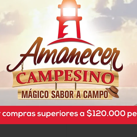
ntimo Nosotras Sensitive V
Jabon Intimo Nosotras Ag
$10.350
$16.050
x Unidad
x Unidad
x 130 Ml
x 200 Ml
Mililitro a $79,62
Nosotras