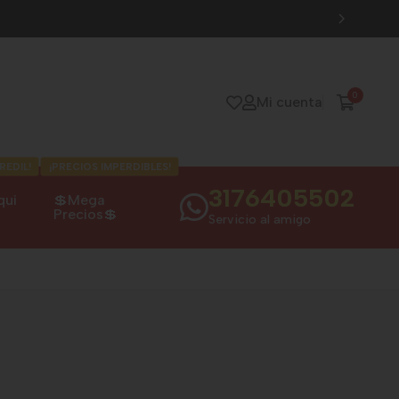
0
Mi cuenta
REDIL!
¡PRECIOS IMPERDIBLES!
3176405502
qui
💲Mega
Precios💲
Servicio al amigo