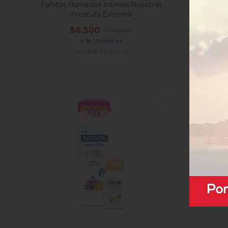
Pañitos Humedos Intimos Nosotras
Jabón I
Frescura Extrema
$6.500
x Paquete
x 16 Unidades
Unidad a $406,25