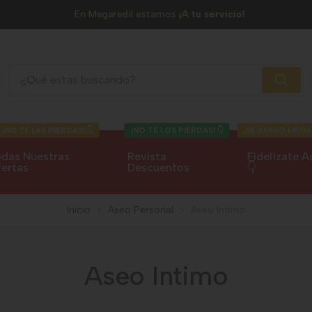
En Megaredil estamos
¡A tu servicio!
Aseo Intimo
¡NO TE LAS PIERDAS! 👇
¡NO TE LOS PIERDAS! 👇
¡SE AMIGO MEGA
das Nuestras
Revista
Fidelízate A
ertas
Descuentos
👇
Inicio
Aseo Personal
Aseo Intimo
Aseo Intimo