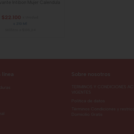
vante Intibon Mujer Calendula
$22.100
x Unidad
x 210 Ml
Mililitro a $105,24
 línea
Sobre nosotros
TERMINOS Y CONDICIONES AC
rduras
VIGENTES
Política de datos
Términos Condiciones y restric
nal
Domicilio Gratis