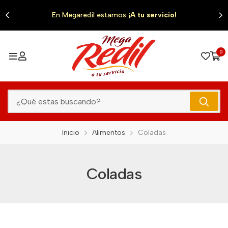
0
En Megaredil estamos
¡A tu servicio!
0
Inicio
Alimentos
Coladas
Coladas