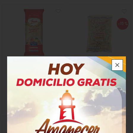
-15
%
Pasta Gavassa Espaguetti
Pasta Gavassa Macarrón
Delgado
$7.350
$2.400
x Unidad
$2.040
x Unidad
x 1000 Gramos
x 250 Gramos
Gramo a $7,35
Gramo a $8,16
59104
42602