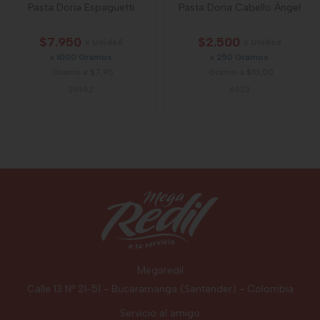
Pasta Doria Espaguetti
Pasta Doria Cabello Ángel
$7.950
$2.500
x Unidad
x Unidad
x 1000 Gramos
x 250 Gramos
Gramo a $7,95
Gramo a $10,00
29462
6423
Megaredil
Calle 13 Nº 21-51 - Bucaramanga (Santander) - Colombia
Servicio al amigo