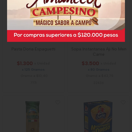
Pasta Doria Espaguetti
Sopa Instantanea Aji No Men
Carne
$1.300
$3.500
x Unidad
x Unidad
x 125 Gramos
x 80 Gramos
Gramo a $10,40
Gramo a $43,75
7771
22436