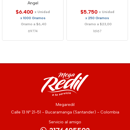
Angel
$6.400
$5.750
x Unidad
x Unidad
x 1000 Gramos
x 250 Gramos
Gramo a $6,40
Gramo a $23,00
69774
16167
Megaredil
Calle 13 Nº 21-51 - Bucaramanga (Santander) - Colombia
Servicio al amigo