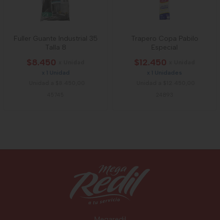
Fuller Guante Industrial 35
Trapero Copa Pabilo
Talla 8
Especial
$8.450
$12.450
x Unidad
x Unidad
x 1 Unidad
x 1 Unidades
Unidad a $8.450,00
Unidad a $12.450,00
45745
24893
Megaredil