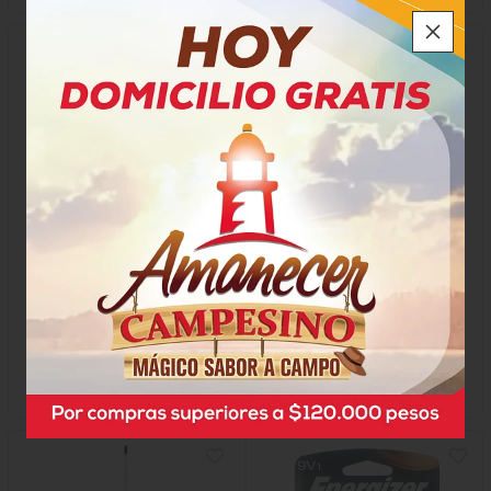
Recogedor Fuller Ref. 22
Gancho Ropa Fuller Blanco
con Mango
$6.150
$17.250
x Unidad
x Paquete
x 10 Unidades
Unidad a $6.150,00
Unidad a $1.725,00
22817
44371