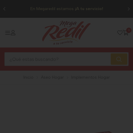
0
En Megaredil estamos
¡A tu servicio!
0
Inicio
Aseo Hogar
Implementos Hogar