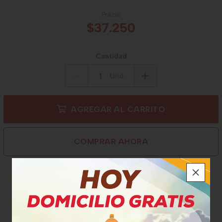
Precio
$37.250
Cantidad
Unid.
AGREGAR AL CARRITO
COMPRAR AHORA
Medios de pago