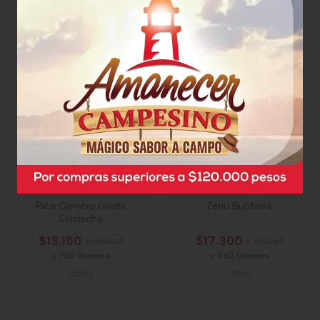
PRODUCTOS RELACIONADOS
Rica Combo Gratis
Zenu Butifarra
Salchicha
$13.150
$17.300
x Unidad
x Unidad
x 750 Gramos
x 450 Gramos
72802
72365