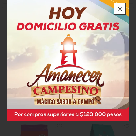
Ohmaigat Inquietos
Alimento Gato Mirringo
$12.800
$11.500
x Unidad
x Bolsa
x 500 Gramos
x 1000 Gramos
Gramo a $11,50
23170
26257