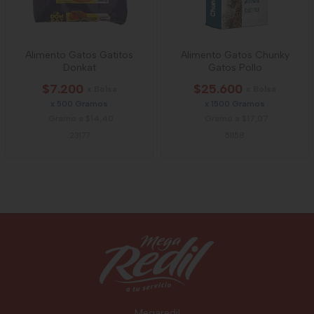
Alimento Gatos Gatitos
Alimento Gatos Chunky
Donkat
Gatos Pollo
$7.200
$25.600
x Bolsa
x Bolsa
x 500 Gramos
x 1500 Gramos
Gramo a $14,40
Gramo a $17,07
23177
51158
Megaredil