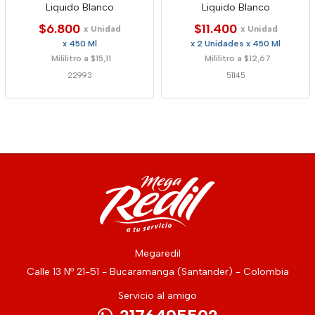
Liquido Blanco
Liquido Blanco
$6.800
$11.400
x Unidad
x Unidad
x 450 Ml
x 2 Unidades x 450 Ml
Mililitro a $15,11
Mililitro a $12,67
22993
51145
Megaredil
Calle 13 Nº 21-51 - Bucaramanga (Santander) - Colombia
Servicio al amigo