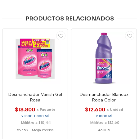
PRODUCTOS RELACIONADOS
Desmanchador Vanish Gel
Desmanchador Blancox
Rosa
Ropa Color
$18.800
$12.600
x Paquete
x Unidad
x 1800 + 800 Ml
x 1000 Ml
Mililitro a $10,44
Mililitro a $12,60
69569
-
Mega Precios
46006