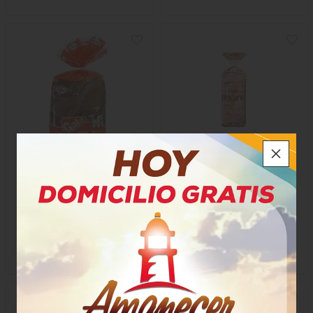
Ponqué Gala Ramo Vainilla
Pan Bimbo Artesano
Bloque
$13.550
$8.600
x Unidad
x Unidad
x 425 Gramos
x 500 Gramos
Gramo a $33,88
Gramo a $17,20
9033
13175