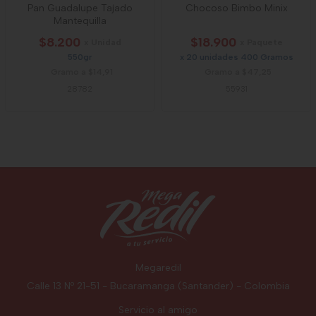
Pan Guadalupe Tajado
Chocoso Bimbo Minix
Mantequilla
$8.200
$18.900
x Unidad
x Paquete
550gr
x 20 unidades 400 Gramos
Gramo a $14,91
Gramo a $47,25
28782
55931
Megaredil
Calle 13 Nº 21-51 - Bucaramanga (Santander) - Colombia
Servicio al amigo