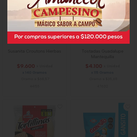
Susanita Croutons Hierbas
Tostadas Guadalupe
Mantequilla
$9.600
$4.100
x Unidad
x Unidad
x 140 Gramos
x 115 Gramos
Gramo a $68,57
Gramo a $35,65
44155
47632