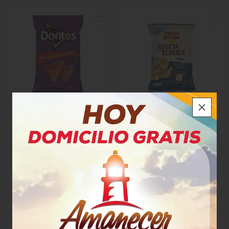
Frito Lay Familiar Doritos
Papa Margarita Familiar
Flaming Hot
Receta Clásica Sal
$8.750
$8.500
x Unidad
x Unidad
x 175 Gramos
x 120 Gramos
Gramo a $50,00
Gramo a $56,67
60196
46419