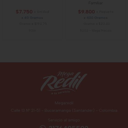
Familiar
$7.750
$9.800
x Unidad
x Paquete
x 40 Gramos
x 400 Gramos
Gramo a $193,75
Gramo a $23,33
9316
5202
-
Mega Precios
Megaredil
Calle 13 Nº 21-51 - Bucaramanga (Santander) - Colombia
Servicio al amigo