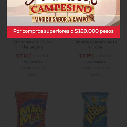
Palomitas Act Ii Extra
Cebollitas Mexicanas La
Mantequilla
Victoria
$7.100
$3.150
x Unidad
x Unidad
x 80 Gramos
x 35 Gramos
Gramo a $88,75
Gramo a $98,44
25562
26633