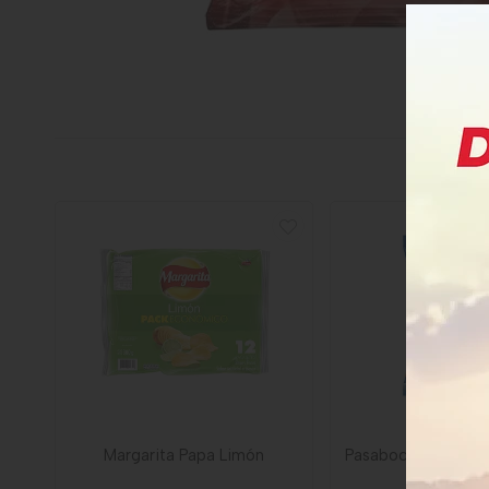
Margarita Papa Limón
Pasabocas Cheetos