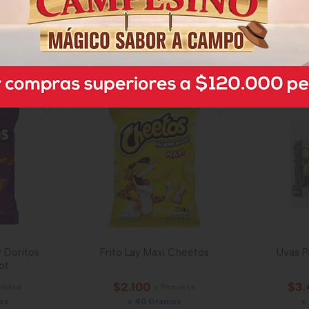
$8.800
$3.
nidad
x Unidad
os
x 190 Gramos
x
1,76
Gramo a $46,32
Gr
52378
r Doritos
Frito Lay Maxi Cheetos
Uvas 
ot
$2.100
$3.
nidad
x Paquete
os
x 40 Gramos
x