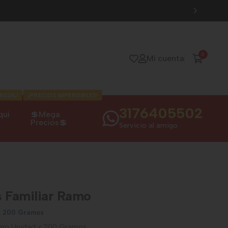
0
Mi cuenta
REDIL!
¡PRECIOS IMPERDIBLES!
3176405502
qui
💲Mega
Precios💲
Servicio al amigo
s Familiar Ramo
x 200 Gramos
amo Unidad x 200 Gramos