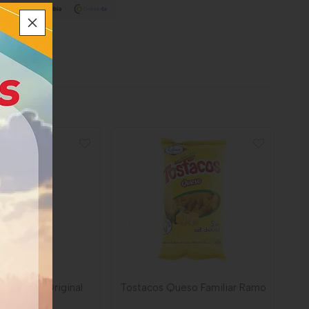
toba Mix Original
Tostacos Queso Familiar Ramo