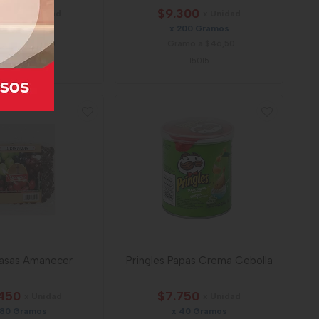
000
$9.300
x Unidad
x Unidad
 50 Gramos
x 200 Gramos
amo a $60,00
Gramo a $46,50
14294
15015
Pasas Amanecer
Pringles Papas Crema Cebolla
450
$7.750
x Unidad
x Unidad
 80 Gramos
x 40 Gramos