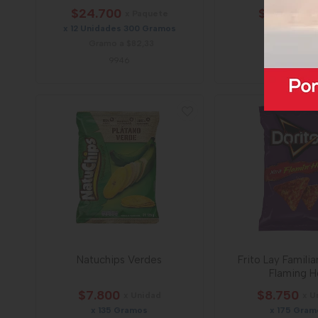
$24.700
$2.100
x Paquete
x U
x 12 Unidades 300 Gramos
x 34 Gram
Gramo a $82,33
Gramo a $6
9946
67843
Natuchips Verdes
Frito Lay Familia
Flaming H
$7.800
$8.750
x Unidad
x U
x 135 Gramos
x 175 Gram