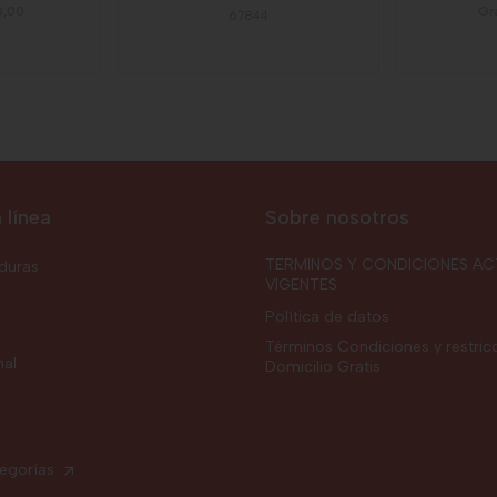
0,00
Gr
67844
 línea
Sobre nosotros
TERMINOS Y CONDICIONES AC
rduras
VIGENTES
Política de datos
Términos Condiciones y restric
nal
Domicilio Gratis
tegorías