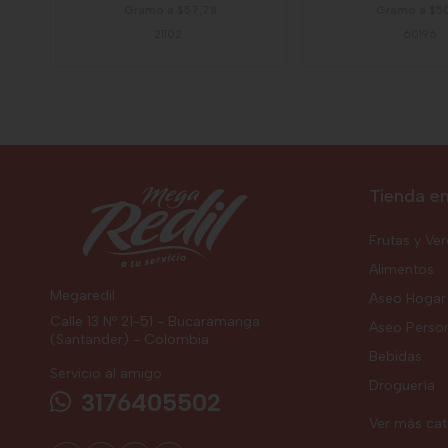
Gramo a $57,78
Gramo a $5
21102
60196
Tienda en
Frutas y Ve
Alimentos
Megaredil
Aseo Hogar
Calle 13 Nº 21-51 - Bucaramanga
Aseo Perso
(Santander) - Colombia
Bebidas
Servicio al amigo
Droguería
3176405502
Ver más ca