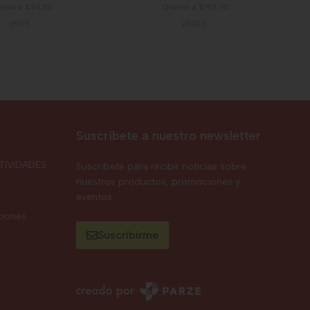
amo a $34,50
Gramo a $193,75
6956
25458
Suscríbete a nuestro newsletter
TIVIDADES
Suscríbete para recibir noticias sobre
nuestros productos, promociones y
eventos.
ciones
Suscribirme