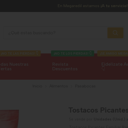
En Megaredil estamos
¡A tu servicio!
Tostacos Picantes Familiar Ramo
¡NO TE LAS PIERDAS! 👇
¡NO TE LOS PIERDAS! 👇
¡SE AMIGO MEGA
das Nuestras
Revista
Fidelízate A
ertas
Descuentos
👇
Inicio
Alimentos
Pasabocas
Tostacos Picante
Se vende por
Unidades (Unid.)
Tostacos Picantes Familiar R