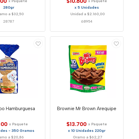
100
$10.800
x Paquete
x Paquete
280gr
x 5 Unidades
amo a $32,50
Unidad a $2.160,00
28787
68954
bo Hamburguesa
Brownie Mr Brown Arequipe
300
$13.700
x Paquete
x Paquete
ades - 350 Gramos
x 10 Unidades 220gr
amo a $20,86
Gramo a $62,27