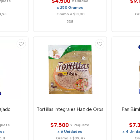
$4.500
$9.
aquete
x Unidad
x 250 Gramos
3,93
Gramo a $18,00
Gr
538
ajado
Tortillas Integrales Haz de Oros
Pan Bim
$7.500
$7.
quete
x Paquete
mos
x 6 Unidades
x 4 Unid
,11
Gramo a $39,47
Gr