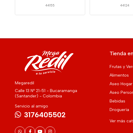
44155
44124
Tienda en
Frutas y Ve
Alimentos
Megaredil
Aseo Hogar
Calle 13 Nº 21-51 - Bucaramanga
Aseo Perso
(Santander) - Colombia
Bebidas
Servicio al amigo
Droguería
3176405502
Ver más ca