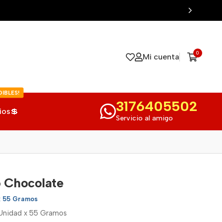
0
Mi cuenta
IBLES!
3176405502
ios💲
Servicio al amigo
 Chocolate
x 55 Gramos
Unidad x 55 Gramos