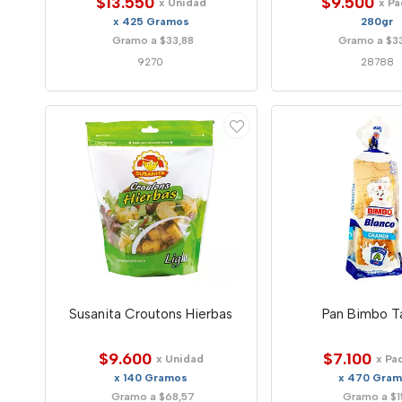
$13.550
$9.500
x Unidad
x P
x 425 Gramos
280gr
Gramo a $33,88
Gramo a $3
9270
28788
Susanita Croutons Hierbas
Pan Bimbo T
$9.600
$7.100
x Unidad
x Pa
x 140 Gramos
x 470 Gra
Gramo a $68,57
Gramo a $15