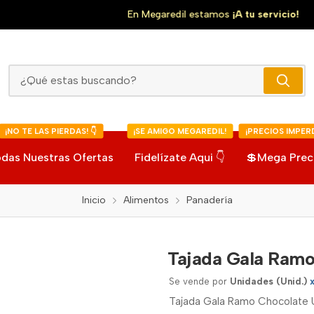
En Megaredil estamos
¡A tu servicio!
Tajada Gala Ramo Chocolate
¡NO TE LAS PIERDAS! 👇
¡SE AMIGO MEGAREDIL!
¡PRECIOS IMPERD
das Nuestras Ofertas
Fidelízate Aqui 👇
💲Mega Prec
Inicio
Alimentos
Panadería
Tajada Gala Ramo
Se vende por
Unidades (Unid.)
Tajada Gala Ramo Chocolate 