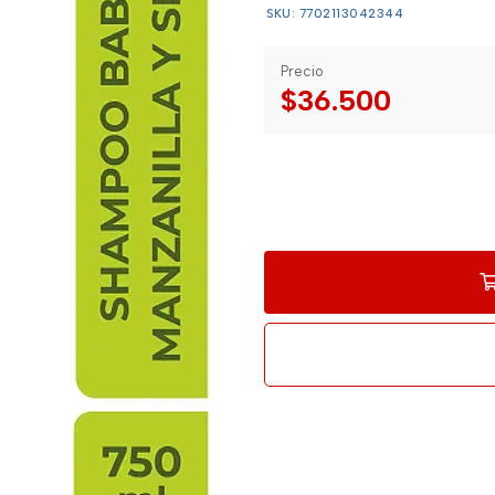
SKU: 7702113042344
Precio
$36.500