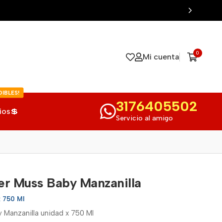
0
Mi cuenta
IBLES!
3176405502
ios💲
Servicio al amigo
r Muss Baby Manzanilla
x 750 Ml
Manzanilla unidad x 750 Ml