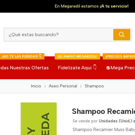
En Megaredil estamos
¡A tu servicio!
Shampoo Recamier Muss Baby Manzanilla
¡NO TE LAS PIERDAS! 👇
¡SE AMIGO MEGAREDIL!
¡PRECIOS IMPERD
das Nuestras Ofertas
Fidelízate Aqui 👇
💲Mega Prec
Inicio
Aseo Personal
Shampoo
Shampoo Recamie
Se vende por
Unidades (Unid.)
Shampoo Recamier Muss Baby 