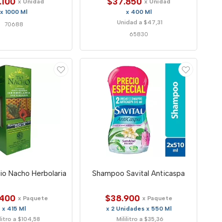
.100
$37.850
x Unidad
x Unidad
x 1000 Ml
x 400 Ml
Unidad a $47,31
70688
65830
o Nacho Herbolaria
Shampoo Savital Anticaspa
400
$38.900
x Paquete
x Paquete
x 415 Ml
x 2 Unidades x 550 Ml
ilitro a $104,58
Mililitro a $35,36