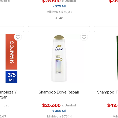
$26.500
$36
Unidad
x Unidad
x 375 Ml
Mililitro a $70,67
14540
impieza Y
Shampoo Dove Repair
Shampoo Ti
rgan
$25.600
$43.
Unidad
x Unidad
x 350 Ml
70,67
Mililitro a $73,14
Mil