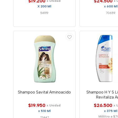
$19.200
$24.500
x Unidad
x 
X 200 Ml
x 600 Ml
54919
70659
Shampoo Savital Aminoacido
Shampoo H Y S L
Revitaliza A
$19.950
$26.500
x Unidad
x 
x 510 Ml
x 375 Ml
Mililitro a $
72447