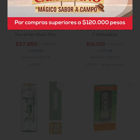
Shampoo + Acondicionador
Shampoo H Y S 2 De 1 Suave
Recamier Muss Alta
Y Manejable
Nutricion
$37.850
$16.100
x Unidad
x Unidad
x 400 Ml
x 375 Ml
Unidad a $47,31
Mililitro a $42,93
65830
52970
-
Mega Precios