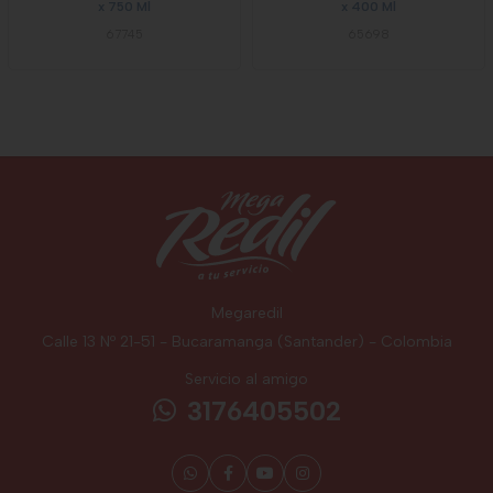
x 750 Ml
x 400 Ml
67745
65698
Megaredil
Calle 13 Nº 21-51 - Bucaramanga (Santander) - Colombia
Servicio al amigo
3176405502