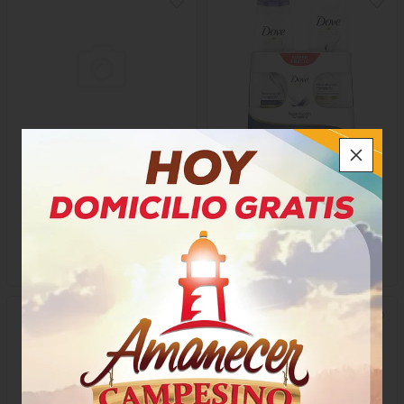
Shampoo Recamier Muss
Shampoo Dove +
Baby Romero Seda
Acondicionador
$36.500
$27.350
x Unidad
x Unidad
x 750 Ml
x 740 Ml
67744
70975