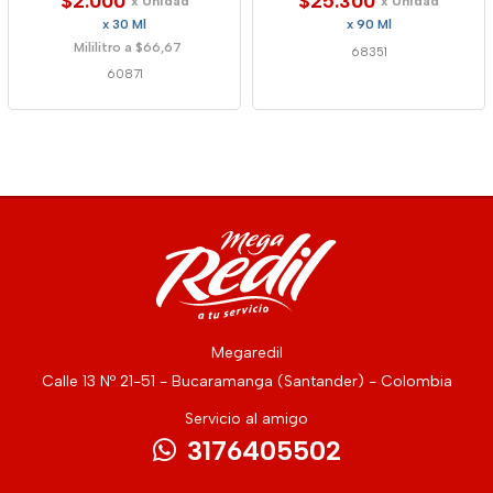
$2.000
$25.300
x Unidad
x Unidad
x 30 Ml
x 90 Ml
Mililitro a $66,67
68351
60871
Megaredil
Calle 13 Nº 21-51 - Bucaramanga (Santander) - Colombia
Servicio al amigo
3176405502