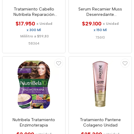
Tratamiento Cabello
Serum Recamier Muss
Nutribela Reparación
Desenredante
Intensiva
Termoprotector Liso Brasile
$17.950
$29.100
x Unidad
x Unidad
x 300 Ml
x 150 Ml
Mililitro a $59,83
73610
58364
Nutribela Tratamiento
Tratamiento Pantene
Enzimoterapia
Colageno Unidad