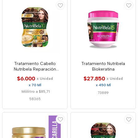
Tratamiento Cabello
Tratamiento Nutribela
Nutribela Reparación
Biokeratina
Intensiva
$6.000
$27.850
x Unidad
x Unidad
x 70 Ml
x 450 Ml
Mililitro a $85,71
73889
58365