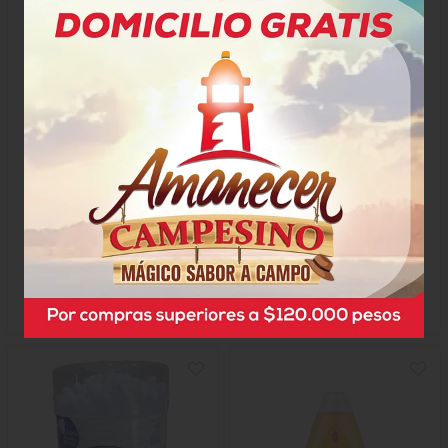
Crema Liquida Johnson
Shampoo Arrurrú Cabello
Baby Original
Oscuro
$20.100
$41.700
x Unidad
x Unidad
X 200 Ml
x 750 Ml
Mililitro a $55,60
1376
70308