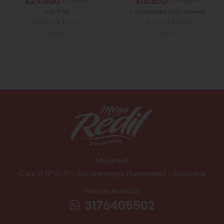
$29.800
$15.850
x Unidad
x Paquete
x 400 Ml
x 3 Unidades x 110 Gramos
Mililitro a $74,50
Gramo a $48,03
54923
23167
Megaredil
Calle 13 Nº 21-51 - Bucaramanga (Santander) - Colombia
Servicio al amigo
3176405502