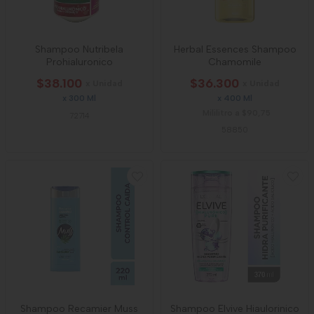
Shampoo Nutribela
Herbal Essences Shampoo
Prohialuronico
Chamomile
$38.100
$36.300
x Unidad
x Unidad
x 300 Ml
x 400 Ml
Mililitro a $90,75
72714
58850
Shampoo Recamier Muss
Shampoo Elvive Hiaulorinico