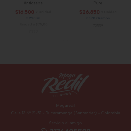
Anticaspa
Pure
$16.500
$26.850
x Unidad
x Unidad
x 220 Ml
x 370 Gramos
Unidad a $75,00
70559
71338
Megaredil
Calle 13 Nº 21-51 - Bucaramanga (Santander) - Colombia
Servicio al amigo