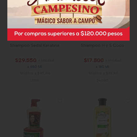
Shampoo Sedal Keratina
Shampoo H y S Coco
$29.550
$17.800
x Unidad
x Unidad
x 650 Ml
x 180 Ml
Mililitro a $45,46
Mililitro a $98,89
13818
24680