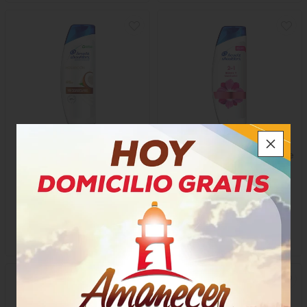
Shampoo H Y S Coco
Shampoo H Y S 2 De 1 Suave
Y Manejable
$26.500
$16.100
x Unidad
x Unidad
x 375 Ml
x 375 Ml
Mililitro a $70,67
Mililitro a $42,93
24681
52970
-
Mega Precios