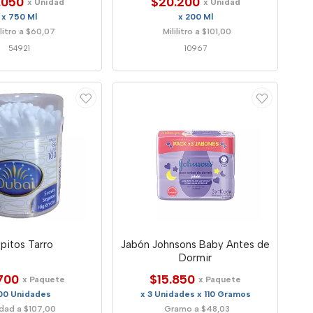
.050
$20.200
x Unidad
x Unidad
x 750 Ml
x 200 Ml
ilitro a $60,07
Mililitro a $101,00
54921
10967
pitos Tarro
Jabón Johnsons Baby Antes de
Dormir
700
$15.850
x Paquete
x Paquete
100 Unidades
x 3 Unidades x 110 Gramos
dad a $107,00
Gramo a $48,03