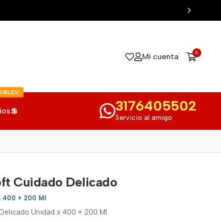
0
Mi cuenta
IBLES!
3176405502
ios💲
Servicio al amigo
ft Cuidado Delicado
x 400 + 200 Ml
elicado Unidad x 400 + 200 Ml