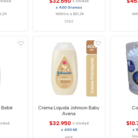
$32.550
$45
Unidad
x Unidad
x 400 Gramos
83,25
Mililitro a $81,38
Mil
2362
e Bebé
Crema Liquida Johnson Baby
Co
Avena
$32.950
$10.
nidad
x Unidad
x 400 Ml
x 
Uni
4418