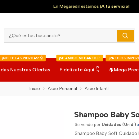
En Megaredil estamos
¡A tu servicio!
Shampoo Baby Soft Cuidado Delicado
¡NO TE LAS PIERDAS! 👇
¡SE AMIGO MEGAREDIL!
¡PRECIOS IMPERD
das Nuestras Ofertas
Fidelízate Aqui 👇
💲Mega Prec
Inicio
Aseo Personal
Aseo Infantil
Shampoo Baby So
Se vende por
Unidades (Unid.)
Shampoo Baby Soft Cuidado D