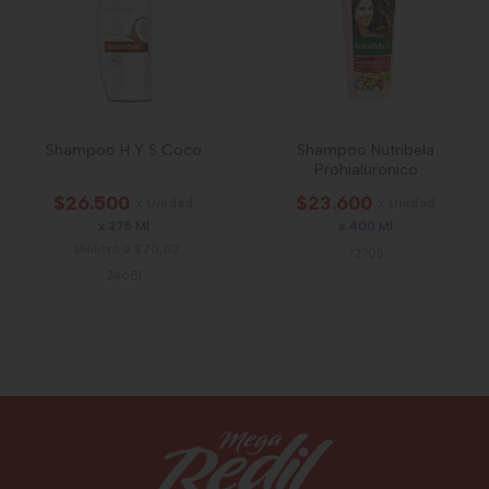
Shampoo H Y S Coco
Shampoo Nutribela
Prohialuronico
$26.500
$23.600
x Unidad
x Unidad
x 375 Ml
x 400 Ml
Mililitro a $70,67
72705
24681