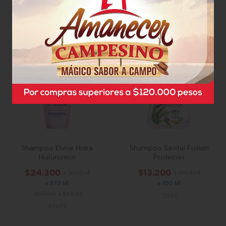
X 200 Ml
x 300 Ml
54919
73291
Shampoo Elvive Hidra
Shampoo Savital Fusion
Hialuronico
Proteinas
$24.300
$13.200
x Unidad
x Unidad
x 370 Ml
x 350 Ml
Mililitro a $65,68
72183
64649