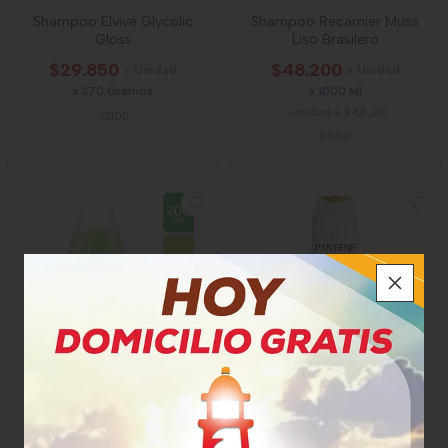
Shampoo Elvive Glycolic
Shampoo Recamier Muss
Gloss
Liso Brasilero
$29.850
$48.200
x Unidad
x Unidad
x 370 Gramos
x 1000 Ml
Unidad a $48,20
73105
65821
Shampoo Johnson
Shampoo Pantene Keratina
Manzanilla
$19.200
$26.700
x Unidad
x Unidad