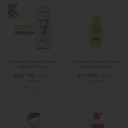
Pantene Shampoo Bambu
Shampoo Recamier Muss
Nutre Y Crece
Kids Manzanilla
$26.700
$24.000
x Unidad
x Unidad
x 400 Ml
x 400 Ml
Mililitro a $66,75
67735
60995