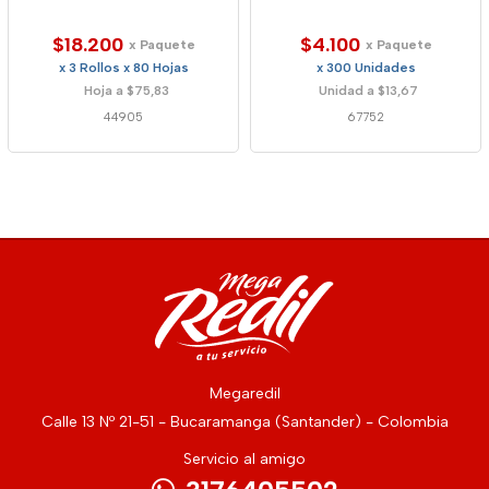
$18.200
$4.100
x Paquete
x Paquete
x 3 Rollos x 80 Hojas
x 300 Unidades
Hoja a $75,83
Unidad a $13,67
44905
67752
Megaredil
Calle 13 Nº 21-51 - Bucaramanga (Santander) - Colombia
Servicio al amigo