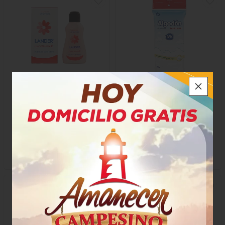
Removedor Lander Con
Algodón Mk
Vitam E
$5.900
$4.550
x Unidad
x Unidad
x 35 Ml
paquete x 50 Gramos
Unidad a $168,57
27638
6415