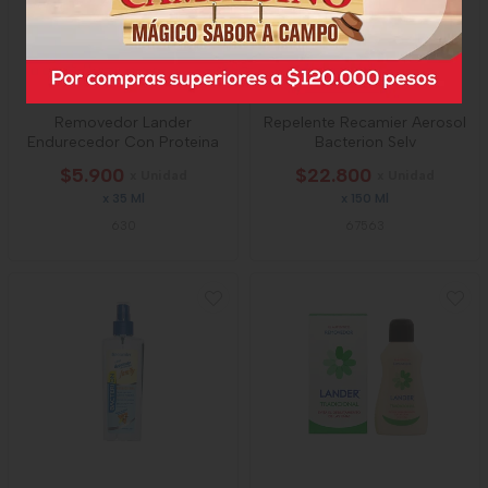
Removedor Lander
Repelente Recamier Aerosol
Endurecedor Con Proteina
Bacterion Selv
$5.900
$22.800
x Unidad
x Unidad
x 35 Ml
x 150 Ml
630
67563