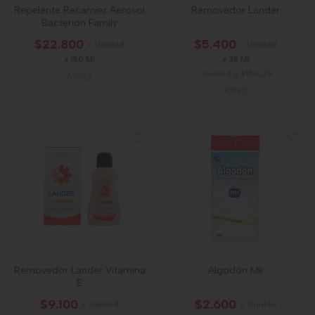
Repelente Recamier Aerosol
Removedor Lander
Bacterion Family
$22.800
$5.400
x Unidad
x Unidad
x 150 Ml
x 35 Ml
Unidad a $154,29
67562
10545
Removedor Lander Vitamina
Algodón Mk
E
$9.100
$2.600
x Unidad
x Unidad