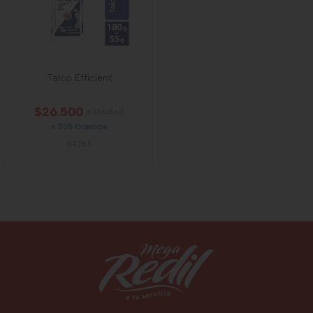
Talco Efficient
$26.500
x Unidad
x 235 Gramos
64265