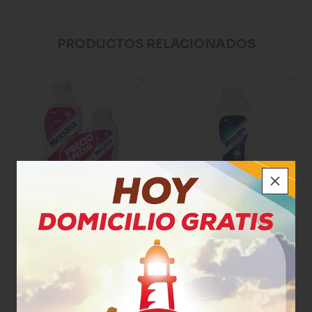
PRODUCTOS RELACIONADOS
Talco Mexsana Lady
Talco Mexsana
$31.500
$14.450
x Unidad
x Unidad
x 235 Gramos
x 85 Gramos
70639
71022