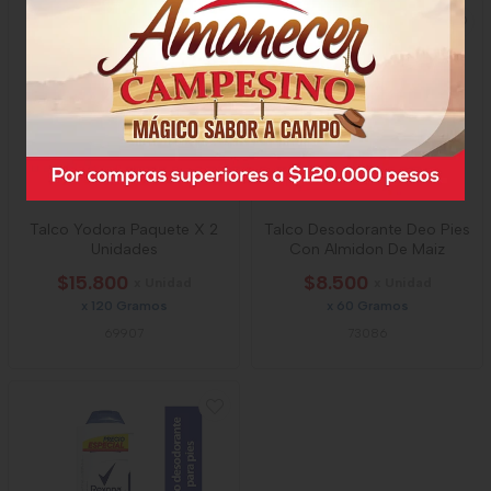
Talco Yodora Paquete X 2
Talco Desodorante Deo Pies
Unidades
Con Almidon De Maiz
$15.800
$8.500
x Unidad
x Unidad
x 120 Gramos
x 60 Gramos
69907
73086