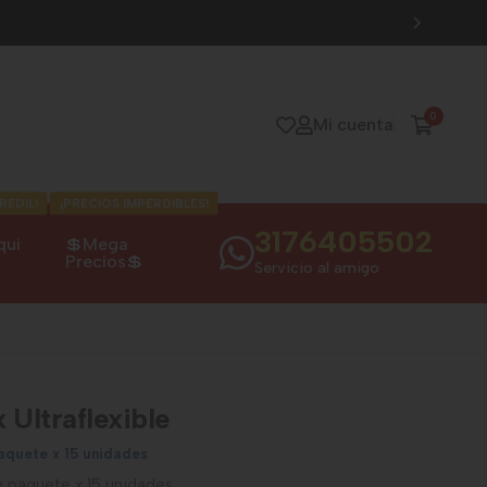
0
Mi cuenta
REDIL!
¡PRECIOS IMPERDIBLES!
3176405502
qui
💲Mega
Precios💲
Servicio al amigo
 Ultraflexible
aquete x 15 unidades
le paquete x 15 unidades