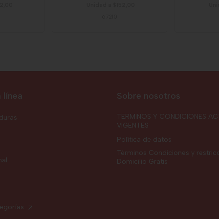
32,00
Unidad a $152,00
Uni
67210
 línea
Sobre nosotros
TERMINOS Y CONDICIONES AC
rduras
VIGENTES
Política de datos
Términos Condiciones y restric
nal
Domicilio Gratis
tegorías