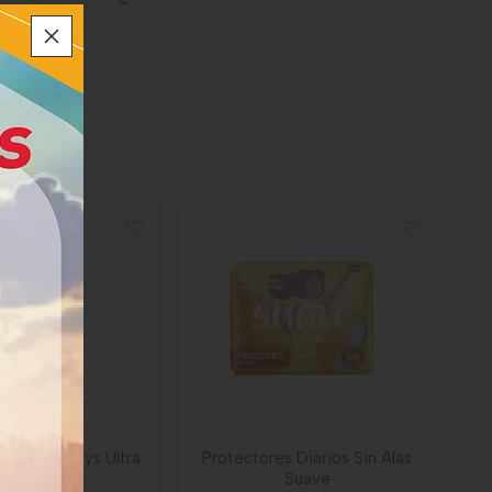
s Kotex Days Ultra
Protectores Diarios Sin Alas
Flex
Suave