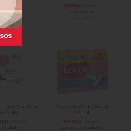
900
$2.050
x Paquete
x Paquete
150 Unidades
x 15 Unidades
idad a $112,67
Unidad a $136,67
25167
62773
s Lights Tena Extra
Protectores Kotex Diarios
argo Alas
Normal
300
$11.950
x Paquete
x Paquete
50 Unidades
paquete x 180 unidades