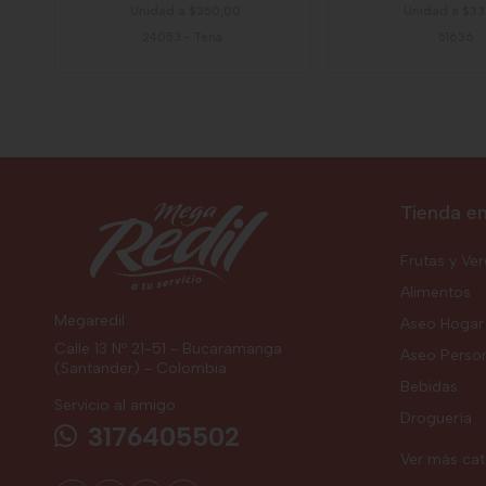
Unidad a $350,00
Unidad a $3
24053
-
Tena
51636
Tienda en
Frutas y Ve
Alimentos
Megaredil
Aseo Hogar
Calle 13 Nº 21-51 - Bucaramanga
Aseo Perso
(Santander) - Colombia
Bebidas
Servicio al amigo
Droguería
3176405502
Ver más ca