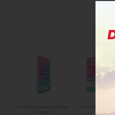
Protectores Nosotras Diarias
Protectores Nosot
Largos
Largos