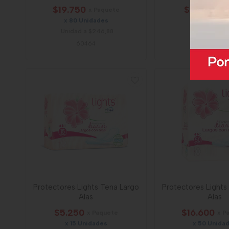
$19.750
$4.100
x Paquete
x Pa
x 80 Unidades
x 15 Unida
Unidad a $246,88
Unidad a $27
60464
8773
Protectores Lights Tena Largo
Protectores Lights
Alas
Alas
$5.250
$16.600
x Paquete
x P
x 15 Unidades
x 50 Unida