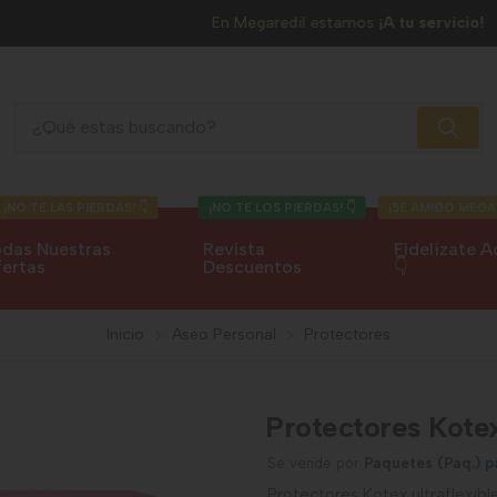
En Megaredil estamos
¡A tu servicio!
Protectores Kotex Ultraflexible
¡NO TE LAS PIERDAS! 👇
¡NO TE LOS PIERDAS! 👇
¡SE AMIGO MEGA
das Nuestras
Revista
Fidelízate A
ertas
Descuentos
👇
Inicio
Aseo Personal
Protectores
Protectores Kotex
Se vende por
Paquetes (Paq.)
p
Protectores Kotex ultraflexib