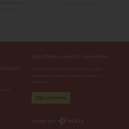
dad a $366,00
72949
-
Mega Precios
60466
Suscríbete a nuestro newsletter
TIVIDADES
Suscríbete para recibir noticias sobre
nuestros productos, promociones y
eventos.
ciones
Suscribirme