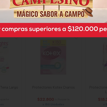
$16.750
$16.
quete
x Paquete
des
x 150 Unidades
x 
3,33
Unidad a $111,67
Un
72159
 Tena Largo
Protectores Kotex Diarios
Protectore
L
$22.800
$18.
aquete
x Paquete
des
x 150 Unidades
x 