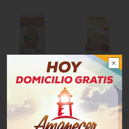
Harina De Trigo La Nieve
Harina Precocida Areparepa
Leudante
$2.400
$3.400
x Bolsa
x Bolsa
x 1000 Gramos
x 1000 Gramos
Gramo a $24,00
Gramo a $3,40
6151
8765