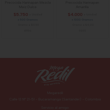
Precocida Harinapan Mezcla
Precocida Harinapan
Maíz Dulce
Amarilla
$5.750
$4.000
x Unidad
x Unidad
x 500 Gramos
x 1000 Gramos
Gramo a $11,50
Gramo a $4,00
8596
9855
Megaredil
Calle 13 Nº 21-51 - Bucaramanga (Santander) - Colombia
Servicio al amigo