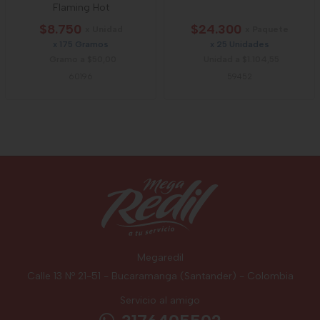
Flaming Hot
$8.750
$24.300
x Unidad
x Paquete
x 175 Gramos
x 25 Unidades
Gramo a $50,00
Unidad a $1.104,55
60196
59452
Megaredil
Calle 13 Nº 21-51 - Bucaramanga (Santander) - Colombia
Servicio al amigo