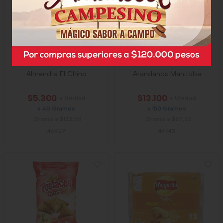
Almendra El Chino
Arándanos Manitoba
$5.300
$13.100
x Unidad
x Unidad
x 40 Gramos
x 150 Gramos
Gramo a $132,50
Gramo a $87,33
46429
44743