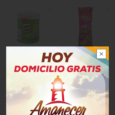
Pringles Papas Crema
Maní Manítoba Mix Original
Cebolla
$7.750
$3.000
x Unidad
x Unidad
x 40 Gramos
x 50 Gramos
Gramo a $193,75
Gramo a $60,00
25458
14294