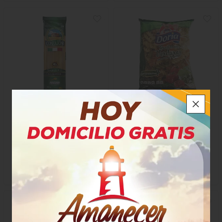
Pasta Conzazoni Spaguetti
Pasta Doria Tornillos
Multicolores
$8.250
$3.400
x Unidad
x Unidad
x 500 Gramos
x 250 Gramos
Gramo a $16,50
Gramo a $13,60
103
11128