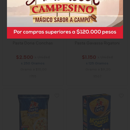
Pasta Doria Conchas
Pasta Gavassa Rigatoni
$2.500
$1.150
x Unidad
x Unidad
x 250 Gramos
x 125 Gramos
Gramo a $10,00
Gramo a $9,20
1755
11567