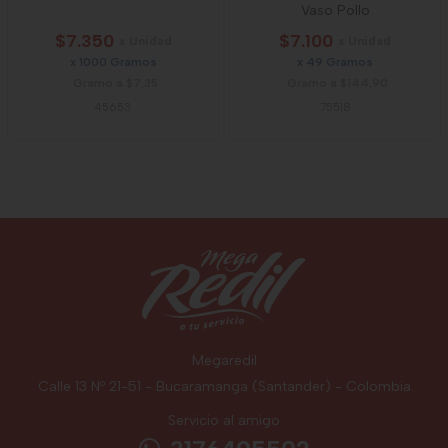
Vaso Pollo
$7.350
$7.100
x Unidad
x Unidad
x 1000 Gramos
x 49 Gramos
Gramo a $7,35
Gramo a $144,90
45653
75518
Megaredil
Calle 13 Nº 21-51 - Bucaramanga (Santander) - Colombia
Servicio al amigo