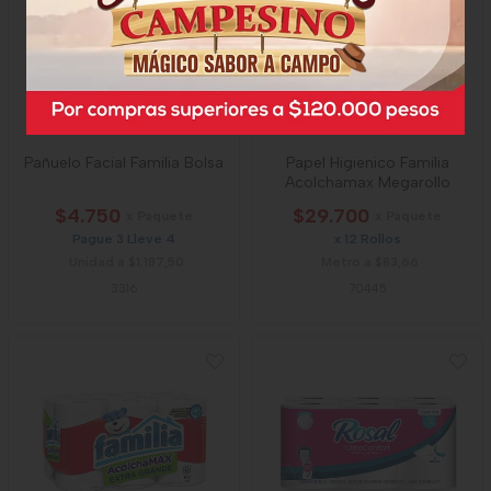
Pañuelo Facial Familia Bolsa
Papel Higienico Familia
Acolchamax Megarollo
$4.750
$29.700
x Paquete
x Paquete
Pague 3 Lleve 4
x 12 Rollos
Unidad a $1.187,50
Metro a $83,66
3316
70445