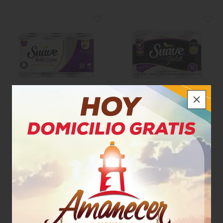
Papel Higiénico Suave Gold
Papel Higiénico Suave Gold
Soft Care
$29.500
$34.350
x Paquete
x Paquete
x 12 Rollos
x 12 Rollos
Metro a $87,80
Metro a $89,45
73436
70009