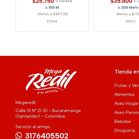
$25.750
$35.600
x Unidad
x 
x 100 M
x 200 Metr
Metro a $257,50
Metro a $17
57444
55107
Tienda en
Frutas y Ve
Alimentos
Megaredil
Aseo Hogar
Calle 13 Nº 21-51 - Bucaramanga
Aseo Perso
(Santander) - Colombia
Bebidas
Servicio al amigo
Droguería
3176405502