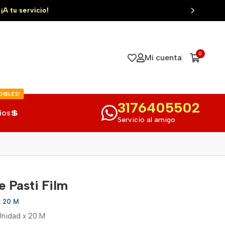
0
Mi cuenta
IBLES!
3176405502
ios💲
Servicio al amigo
e Pasti Film
x 20 M
 Unidad x 20 M