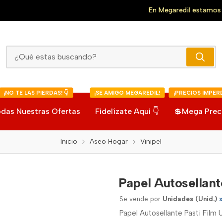
En Megaredil estamos
¡A tu servicio!
Papel Autosellante Pasti Film
¡NO TE LAS PIERDAS! 👇
¡SE AMIGO MEGAREDIL!
¡PRECIOS IMPERD
das Nuestras Ofertas
Fidelízate Aqui 👇
💲Mega Prec
Inicio
Aseo Hogar
Vinipel
Papel Autosellant
Se vende por
Unidades (Unid.)
Papel Autosellante Pasti Film