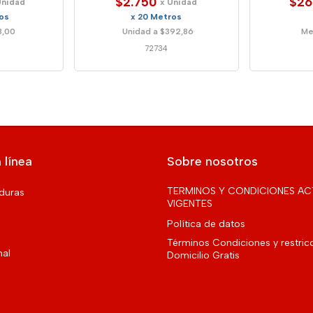
$2.750
$26
Unidad
x Unidad
os
x 20 Metros
8,00
Unidad a $392,86
Me
72734
 línea
Sobre nosotros
TERMINOS Y CONDICIONES AC
rduras
VIGENTES
Política de datos
Términos Condiciones y restric
nal
Domicilio Gratis