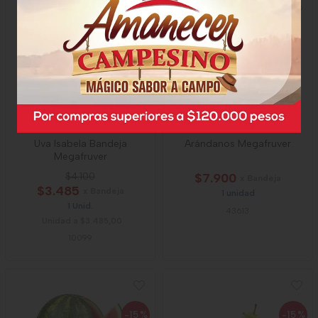
-15
%
Uva Isabela Bandeja
Arándanos Megafruver
Megafruver
$4.100
$7.900
x Bandeja
$3.485
x Bandeja
1 unidad
1 Unid.
43613
Unidad a $3.485,00
10099
-15
%
-15
%