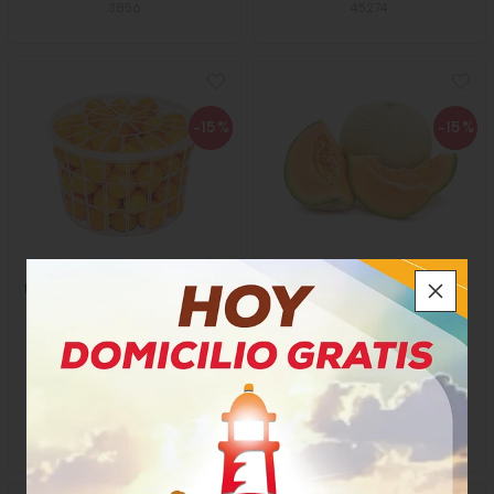
3856
45274
-15
%
-15
%
Uchuva Estuche Megafruver
Melón Megafruver
$4.500
$3.151
$3.825
$2.678
x Unidad
x Libra
x 500 Gramos
Gramo a $3.825,00
Gramo a $5,36
49774
764