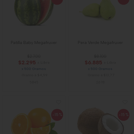
Patilla Baby Megafruver
Pera Verde Megafruver
$2.700
$8.100
$2.295
$6.885
x Libra
x Libra
x 500 Gramos
x 500 Gramos
Gramo a $4,59
Gramo a $13,77
5845
2678
-15
%
-15
%