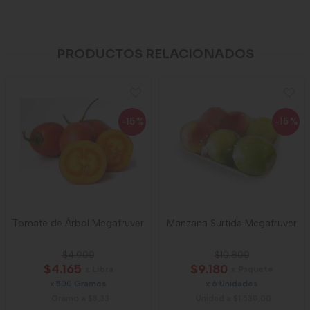
PRODUCTOS RELACIONADOS
-15
%
-15
%
Tomate de Árbol Megafruver
Manzana Surtida Megafruver
$4.900
$10.800
$4.165
$9.180
x Libra
x Paquete
x 500 Gramos
x 6 Unidades
Gramo a $8,33
Unidad a $1.530,00