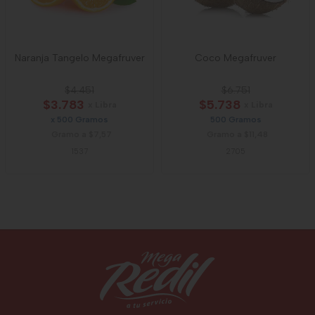
Naranja Tangelo Megafruver
Coco Megafruver
$4.451
$6.751
$3.783
$5.738
x Libra
x Libra
x 500 Gramos
500 Gramos
Gramo a $7,57
Gramo a $11,48
1537
2705