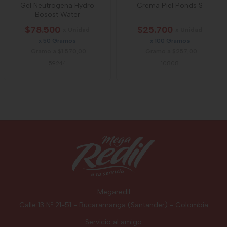
Gel Neutrogena Hydro
Crema Piel Ponds S
Bosost Water
$78.500
$25.700
x Unidad
x Unidad
x 50 Gramos
x 100 Gramos
Gramo a $1.570,00
Gramo a $257,00
59244
10808
Megaredil
Calle 13 Nº 21-51 - Bucaramanga (Santander) - Colombia
Servicio al amigo