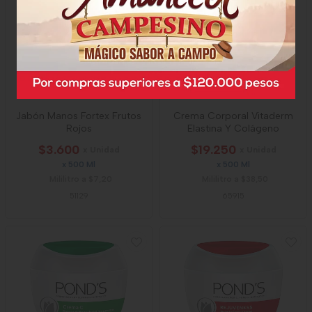
Jabón Manos Fortex Frutos
Crema Corporal Vitaderm
Rojos
Elastina Y Colágeno
$3.600
$19.250
x Unidad
x Unidad
x 500 Ml
x 500 Ml
Mililitro a $7,20
Mililitro a $38,50
51129
65915