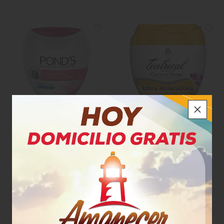
Crema Piel Ponds Clarant
Crema Teatrical Aclaradora
B3 Normal A Seca
$34.800
$31.200
x Unidad
x Unidad
x 100 Gramos
x 100 Ml
Gramo a $348,00
Mililitro a $312,00
1190
47600