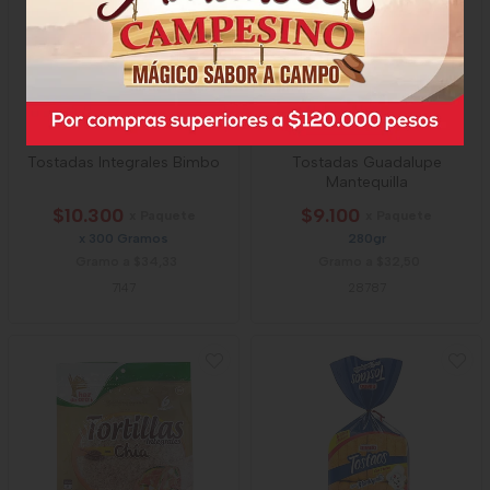
Tostadas Integrales Bimbo
Tostadas Guadalupe
Mantequilla
$10.300
$9.100
x Paquete
x Paquete
x 300 Gramos
280gr
Gramo a $34,33
Gramo a $32,50
7147
28787