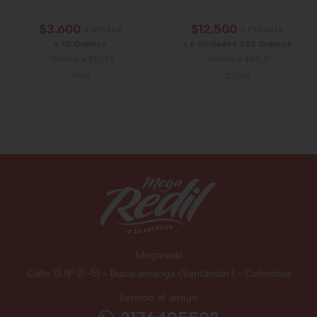
$3.600
$12.500
x Unidad
x Paquete
x 70 Gramos
x 6 Unidades 222 Gramos
Gramo a $51,43
Gramo a $56,31
4940
23345
Megaredil
Calle 13 Nº 21-51 - Bucaramanga (Santander) - Colombia
Servicio al amigo