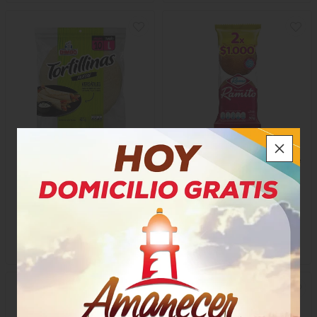
Tortillas Bimbo Fajitas L
Ramito Tradicional Paquete
X 2 Unidades
$14.000
$2.550
x Paquete
x Paquete
x 10 Unidades 425 Gramos
x 2 unidades -50 Gramos
Gramo a $32,94
63246
14364