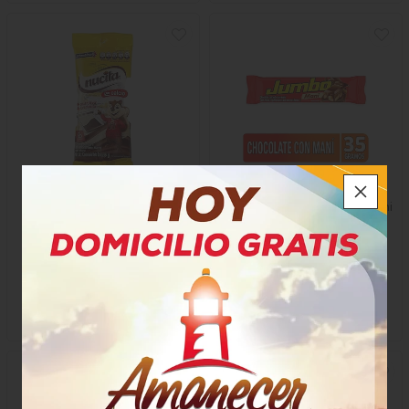
Chocolate Nucita Leche
Chocolatina Jet Jumbo Mani
Chocolate
$5.200
$4.150
x Paquete
x Unidad
x 6 Unidades
x 35 Gramos
Gramo a $866,67
72074
10406