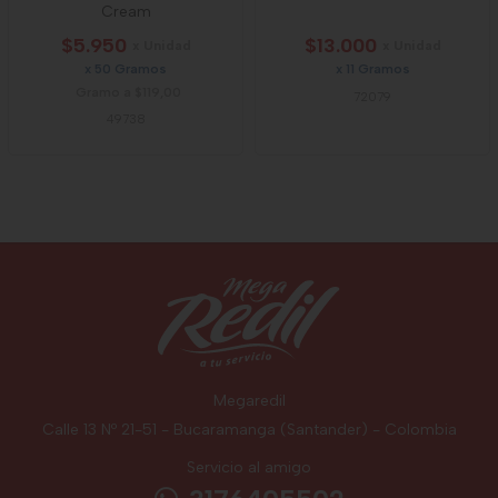
Cream
$5.950
$13.000
x Unidad
x Unidad
x 50 Gramos
x 11 Gramos
Gramo a $119,00
72079
49738
Megaredil
Calle 13 Nº 21-51 - Bucaramanga (Santander) - Colombia
Servicio al amigo