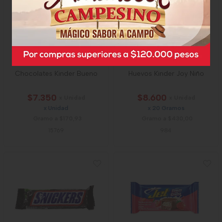
Chocolates Kinder Bueno
Huevos Kinder Joy Niño
$7.350
$8.600
x Unidad
x Unidad
x Unidad
x 20 Gramos
Gramo a $170,93
Gramo a $430,00
15769
984