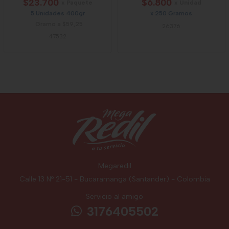
$23.700
$6.800
x Paquete
x Unidad
5 Unidades 400gr
x 250 Gramos
Gramo a $59,25
26376
47532
Megaredil
Calle 13 Nº 21-51 - Bucaramanga (Santander) - Colombia
Servicio al amigo
3176405502