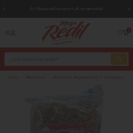
0
En Megaredil estamos
¡A tu servicio!
0
Inicio
Alimentos
Alimentos Vegetarianos Y Saludables