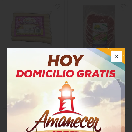
Salchicha Alves
Vegeta Churrasco con
Quinua
$23.550
$23.100
x Paquete
x Paquete
x 350 Gramos
x 5 Unidades - 400 Gramos
Gramo a $67,29
Gramo a $57,75
9215
55757