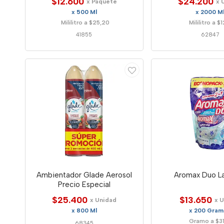
$12.600
$24.200
x Paquete
x 
x 500 Ml
x 2000 M
Mililitro a $25,20
Mililitro a $1
41855
62847
Ambientador Glade Aerosol
Aromax Duo L
Precio Especial
$25.400
$13.650
x Unidad
x 
x 800 Ml
x 200 Gra
Gramo a $3
68345