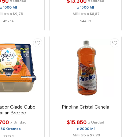
750
$13.300
x Unidad
x Unidad
x 1000 Ml
x 1500 Ml
lilitro a $9,75
Mililitro a $8,87
45254
24430
ador Glade Cubo
Pinolina Cristal Canela
aiian Brezee
.700
$15.850
x Unidad
x Unidad
 180 Gramos
x 2000 Ml
Mililitro a $7,93
72393