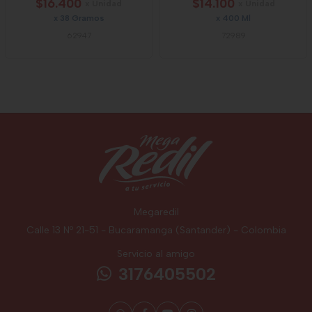
$16.400
$14.100
x Unidad
x Unidad
x 38 Gramos
x 400 Ml
62947
72989
Megaredil
Calle 13 Nº 21-51 - Bucaramanga (Santander) - Colombia
Servicio al amigo
3176405502