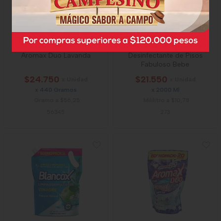
Aromax Duo Lavanda
Desinfectante de Pisos
Fabuloso Bebe
$24.750
$21.550
x Unidad
x Unidad
x 440 Gramos
x 2000 Ml
Gramo a $56,25
Mililitro a $10,78
56345
273