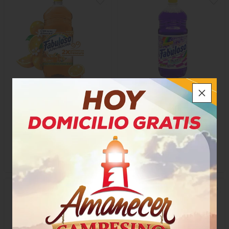
Desinfectante Fabuloso
Desinfectante Fabuloso
Orange Energy
Lavanda
$10.700
$10.950
x Unidad
x Unidad
x 1000 Ml
x 1000 Ml
Mililitro a $10,95
73248
4174