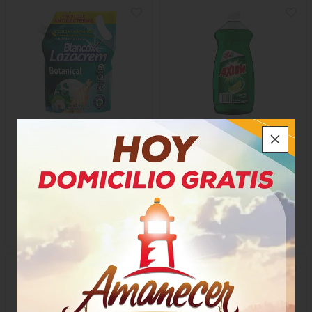
Lavaplatos Blancox Loza
Lava Platos Líquido Axion
Crem Botanical
Limón
$20.100
$15.200
x Unidad
x Unidad
x 1500 Ml
x 750 Ml
Mililitro a $13,40
Mililitro a $20,27
64443
29363