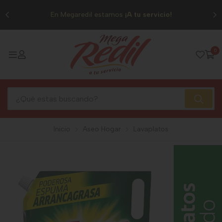
0
En Megaredil estamos
¡A tu servicio!
0
Inicio
Aseo Hogar
Lavaplatos