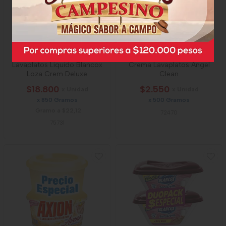
Lavaplatos Liquido Blancox
Crema Lavaplatos Angel
Loza Crem Deluxe
Clean
$18.800
$2.550
x Unidad
x Unidad
x 850 Gramos
x 500 Gramos
Gramo a $22,12
72470
75731