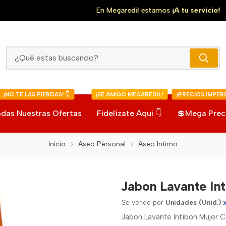
En Megaredil estamos
¡A tu servicio!
Jabon Lavante Intibon Mujer Calendula
¡NO TE LAS PIERDAS! 👇
¡SE AMIGO MEGAREDIL!
¡PRECIOS IMPERD
das Nuestras Ofertas
Fidelízate Aqui 👇
💲Mega Prec
Inicio
Aseo Personal
Aseo Intimo
Jabon Lavante In
Se vende por
Unidades (Unid.)
Jabon Lavante Intibon Mujer C