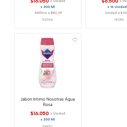
$16.050
$6.500
x Unidad
x P
x 200 Ml
x 16 Unida
Mililitro a $80,25
Unidad a $4
53066
14084
Jabon Intimo Nosotras Agua
Rosa
$16.050
x Unidad
x 200 Ml
58452