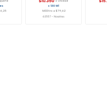
$10.350
$15
aquete
x Unidad
des
x 130 Ml
06,25
Mililitro a $79,62
63557
-
Nosotras