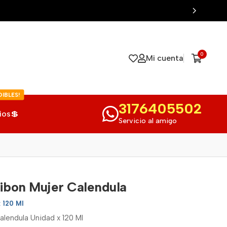
0
Mi cuenta
IBLES!
3176405502
ios💲
Servicio al amigo
tibon Mujer Calendula
x 120 Ml
alendula Unidad x 120 Ml