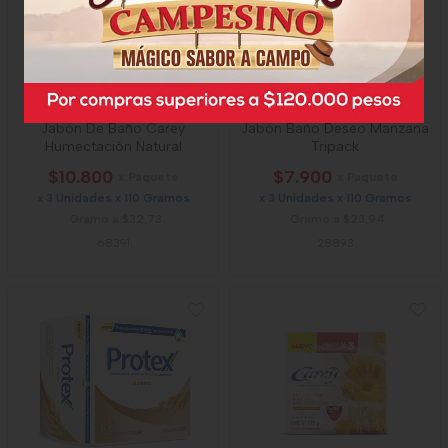
Jabón De Baño Carey
Jabón Baño Deseo Manzana
Humectación Natural
Tripack
$10.800
$7.900
x Paquete
x Paquete
x 3 Unidades x 110 Gramos
x 3 Unidades x 110 Gramos
Gramo a $32,73
Gramo a $23,94
68391
28893