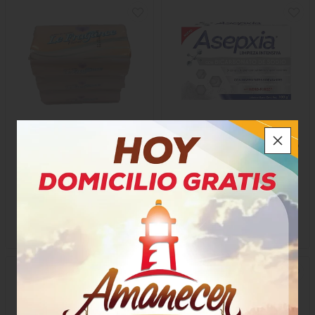
Jabón Baño Le Fragace
Jabón Asepxia Bicarbonato
Frutal
$5.800
$17.750
x Paquete
x Unidad
x 3 Unidades x 100 Gramos
x 100 Gramos
Gramo a $19,33
Gramo a $177,50
47588
56351