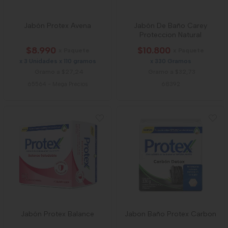
Jabón Protex Avena
Jabón De Baño Carey
Proteccion Natural
$8.990
$10.800
x Paquete
x Paquete
x 3 Unidades x 110 gramos
x 330 Gramos
Gramo a $27,24
Gramo a $32,73
65564
-
Mega Precios
68392
Jabón Protex Balance
Jabon Baño Protex Carbon