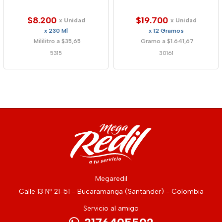
$8.200
$19.700
x Unidad
x Unidad
x 230 Ml
x 12 Gramos
Mililitro a $35,65
Gramo a $1.641,67
5315
30161
Megaredil
Calle 13 Nº 21-51 - Bucaramanga (Santander) - Colombia
Servicio al amigo