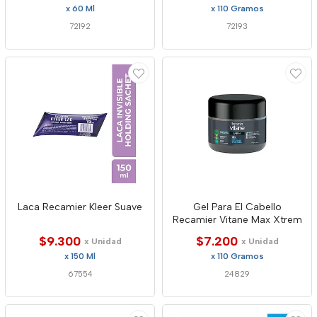
x 60 Ml
x 110 Gramos
72192
72193
Laca Recamier Kleer Suave
Gel Para El Cabello
Recamier Vitane Max Xtrem
$9.300
$7.200
x Unidad
x Unidad
x 150 Ml
x 110 Gramos
67554
24829