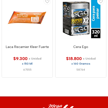
Laca Recamier Kleer Fuerte
Cera Ego
$9.300
$18.800
x Unidad
x Unidad
x 150 Ml
x 160 Gramos
67555
58764