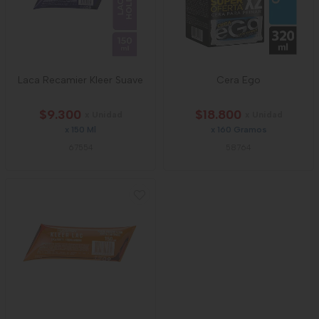
Laca Recamier Kleer Suave
Cera Ego
$9.300
$18.800
x Unidad
x Unidad
x 150 Ml
x 160 Gramos
67554
58764