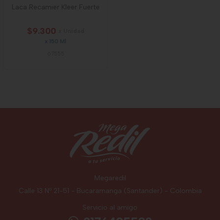
Laca Recamier Kleer Fuerte
$9.300
x Unidad
x 150 Ml
67555
Megaredil
Calle 13 Nº 21-51 - Bucaramanga (Santander) - Colombia
Servicio al amigo