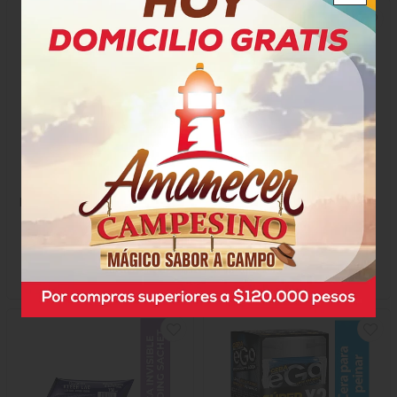
Gel Para El Cabello
Cera Ego
Recamier Vitane Max Xtrem
$7.200
$4.550
x Unidad
x Unidad
x 110 Gramos
x 60 Ml
24829
72192