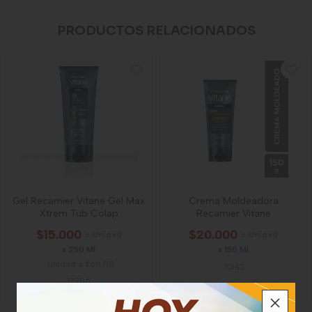
PRODUCTOS RELACIONADOS
Gel Recamier Vitane Gel Max
Crema Moldeadora
Xtrem Tub Colap
Recamier Vitane
$15.000
$20.000
x Unidad
x Unidad
x 250 Ml
x 150 Ml
Unidad a $60,00
70142
12206