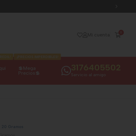
0
Mi cuenta
REDIL!
¡PRECIOS IMPERDIBLES!
3176405502
qui
💲Mega
Precios💲
Servicio al amigo
x 20 Gramos
 Gramos