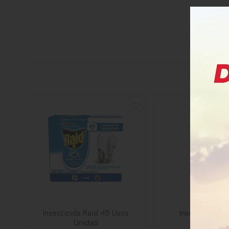
Insecticida Raid 45 Usos
Insecticida Ra
Unidad
Cucarach