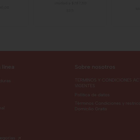
Unidad a $787,50
00,00
Mi
11371
 línea
Sobre nosotros
TERMINOS Y CONDICIONES AC
rduras
VIGENTES
Política de datos
Términos Condiciones y restric
nal
Domicilio Gratis
tegorías