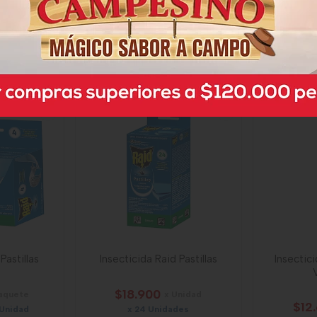
$41.700
$13
Unidad
x Paquete
x 3 Unidades x 285 Ml
61,05
Mililitro a $146,32
Mil
58892
Pastillas
Insecticida Raid Pastillas
Insectic
$18.900
Paquete
x Unidad
$12
 Unidad
x 24 Unidades