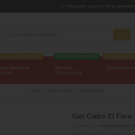
En Megaredil estamos
¡A tu servicio!
Gel Cebo El Faro
¡NO TE LAS PIERDAS! 👇
¡NO TE LOS PIERDAS! 👇
¡SE AMIGO MEGA
das Nuestras
Revista
Fidelízate A
ertas
Descuentos
👇
Inicio
Aseo Hogar
Insecticidas
Gel Cebo El Faro
Se vende por
Unidades (Unid.)
Gel Cebo El Faro unidad x 20