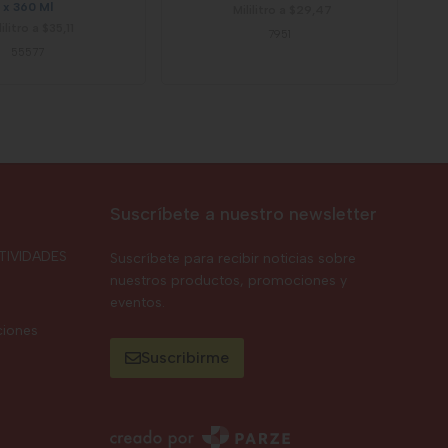
x 360 Ml
Mililitro a $29,47
lilitro a $35,11
7951
55577
Suscríbete a nuestro newsletter
TIVIDADES
Suscríbete para recibir noticias sobre
nuestros productos, promociones y
eventos.
ciones
Suscribirme