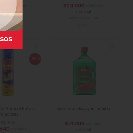
.800
$24.000
x Unidad
x Mililitro
x 285 Ml
x 400 Ml
ilitro a $48,42
Mililitro a $60,00
59100
6689
-20
%
ida Aerosol Katori
Insecticida Baygon Líquida
Voladores
$15.800
$14.000
x Unidad
.640
x Unidad
x 475 Ml