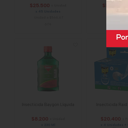
$25.500
$17.400
x Unidad
x 
x 45 Unidades
x 285 Ml
Unidad a $566,67
Mililitro a $
6174
58595
Insecticida Baygon Líquida
Insecticida Raid 
$8.200
$20.400
x Unidad
x 
x 230 Ml
x 4 Unidades +