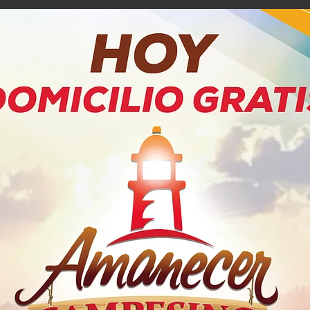
PRODUCTOS RELACIONADOS
id Max
Insecticida Raid Elimina
Insectic
as
Voladores