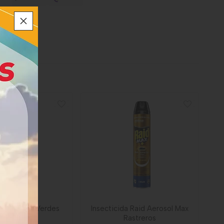
ida Baygon Verdes
Insecticida Raid Aerosol Max
Rastreros
Rastreros