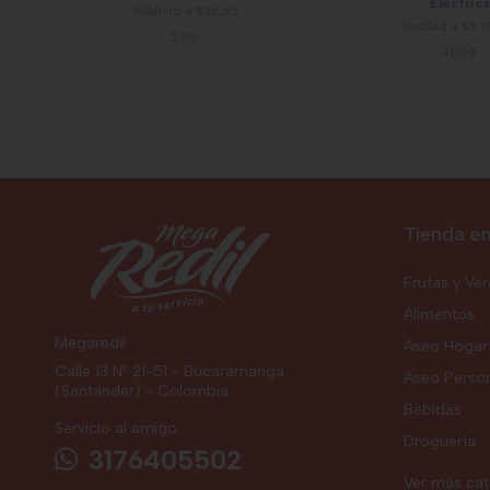
Electrica
Mililitro a $35,65
Unidad a $5.1
5315
40199
Tienda en
Frutas y Ve
Alimentos
Megaredil
Aseo Hogar
Calle 13 Nº 21-51 - Bucaramanga
Aseo Perso
(Santander) - Colombia
Bebidas
Servicio al amigo
Droguería
3176405502
Ver más ca